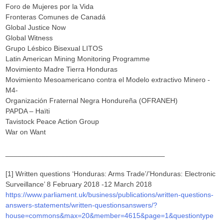
Foro de Mujeres por la Vida
Fronteras Comunes de Canadá
Global Justice Now
Global Witness
Grupo Lésbico Bisexual LITOS
Latin American Mining Monitoring Programme
Movimiento Madre Tierra Honduras
Movimiento Mesoamericano contra el Modelo extractivo Minero -
M4-
Organización Fraternal Negra Hondureña (OFRANEH)
PAPDA – Haïti
Tavistock Peace Action Group
War on Want
________________________________________
[1] Written questions ‘Honduras: Arms Trade’/’Honduras: Electronic
Surveillance’ 8 February 2018 -12 March 2018
https://www.parliament.uk/business/publications/written-questions-
answers-statements/written-questionsanswers/?
house=commons&max=20&member=4615&page=1&questiontype