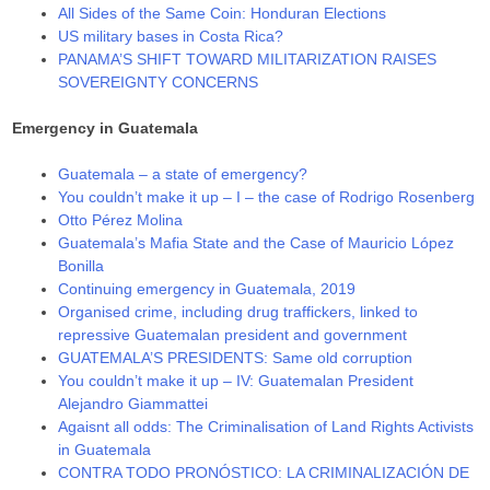
All Sides of the Same Coin: Honduran Elections
US military bases in Costa Rica?
PANAMA’S SHIFT TOWARD MILITARIZATION RAISES
SOVEREIGNTY CONCERNS
Emergency in Guatemala
Guatemala – a state of emergency?
You couldn’t make it up – I – the case of Rodrigo Rosenberg
Otto Pérez Molina
Guatemala’s Mafia State and the Case of Mauricio López
Bonilla
Continuing emergency in Guatemala, 2019
Organised crime, including drug traffickers, linked to
repressive Guatemalan president and government
GUATEMALA’S PRESIDENTS: Same old corruption
You couldn’t make it up – IV: Guatemalan President
Alejandro Giammattei
Agaisnt all odds: The Criminalisation of Land Rights Activists
in Guatemala
CONTRA TODO PRONÓSTICO: LA CRIMINALIZACIÓN DE