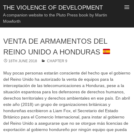
THE VIOLENCE OF DEVELOPMENT
A companion website to the Pluto Press book by Martin
Mowforth
SKIP
TO
VENTA DE ARMAMENTOS DEL
CONTENT
REINO UNIDO A HONDURAS
18TH JUNE 2018
CHAPTER 9
Muy pocas personas estarán consciente del hecho que el gobierno
del Reino Unido ha autorizado la venta de equipos para la
interceptación de las telecomunicaciones a Honduras, pese a la
situación espantosa para los defensores de derechos humanos,
derechos territoriales y derechos ambientales en ese país. En abril
este año (2018) un grupo de organizaciones británicas y
hondureñas escribieron a Liam Fox, el Secretario del Estado
Británico para el Comercio Internacional, para instar al gobierno
del Reino Unido a asegurarse que no se otorgue más licencias de
exportación al gobierno hondureño por ningún equipo que pueda