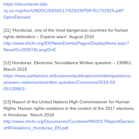
https://documents-dds-
ny.un.org/doc/UNDOC/GEN/G17/029/29/PDF/G1702929.pdf?
OpenElement
[11] ‘Honduras, one of the most dangerous countries for human
rights defenders – Experts warn’. August 2016
http://www.ohchr.org/EN/NewsEvents/Pages/DisplayNews.aspx?
NewsID=20397&LangID=E
[12] Honduras: Electronic Surveillance:Written question – 130861.
March 2018
https://www.parliament.uk/business/publications/writtenquestions-
answers-statements/written-question/Commons/2018-03-
05/130861/
[13] Report of the United Nations High Commissioner for Human
Rights ‘Human rights violations in the context of the 2017 elections
in Honduras.’ March 2018
http://www.ohchr.org/Documents/Countries/HN/2017ReportElection
sHRViolations_Honduras_EN.pdf