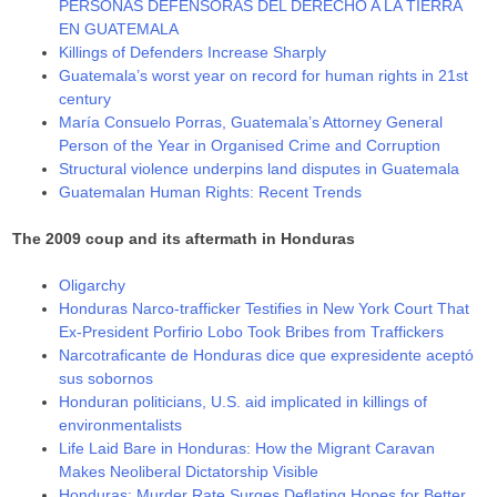
PERSONAS DEFENSORAS DEL DERECHO A LA TIERRA
EN GUATEMALA
Killings of Defenders Increase Sharply
Guatemala’s worst year on record for human rights in 21st
century
María Consuelo Porras, Guatemala’s Attorney General
Person of the Year in Organised Crime and Corruption
Structural violence underpins land disputes in Guatemala
Guatemalan Human Rights: Recent Trends
The 2009 coup and its aftermath in Honduras
Oligarchy
Honduras Narco-trafficker Testifies in New York Court That
Ex-President Porfirio Lobo Took Bribes from Traffickers
Narcotraficante de Honduras dice que expresidente aceptó
sus sobornos
Honduran politicians, U.S. aid implicated in killings of
environmentalists
Life Laid Bare in Honduras: How the Migrant Caravan
Makes Neoliberal Dictatorship Visible
Honduras: Murder Rate Surges Deflating Hopes for Better