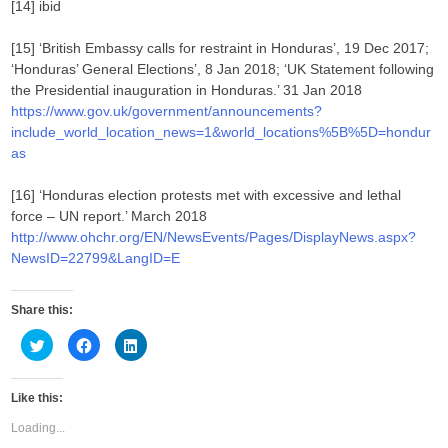
[14] ibid
[15] ‘British Embassy calls for restraint in Honduras’, 19 Dec 2017;
‘Honduras’ General Elections’, 8 Jan 2018; ‘UK Statement following
the Presidential inauguration in Honduras.’ 31 Jan 2018
https://www.gov.uk/government/announcements?
include_world_location_news=1&world_locations%5B%5D=hondur
as
[16] ‘Honduras election protests met with excessive and lethal
force – UN report.’ March 2018
http://www.ohchr.org/EN/NewsEvents/Pages/DisplayNews.aspx?
NewsID=22799&LangID=E
Share this:
C
C
C
l
l
l
i
i
i
c
c
c
k
k
k
Like this:
t
t
t
o
o
o
s
s
s
Loading...
h
h
h