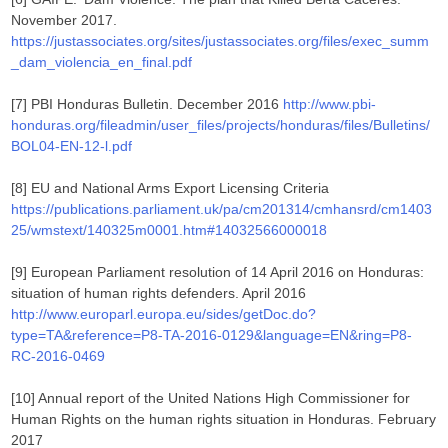
November 2017.
https://justassociates.org/sites/justassociates.org/files/exec_summ
_dam_violencia_en_final.pdf
[7] PBI Honduras Bulletin. December 2016
http://www.pbi-
honduras.org/fileadmin/user_files/projects/honduras/files/Bulletins/
BOL04-EN-12-l.pdf
[8] EU and National Arms Export Licensing Criteria
https://publications.parliament.uk/pa/cm201314/cmhansrd/cm1403
25/wmstext/140325m0001.htm#14032566000018
[9] European Parliament resolution of 14 April 2016 on Honduras:
situation of human rights defenders. April 2016
http://www.europarl.europa.eu/sides/getDoc.do?
type=TA&reference=P8-TA-2016-0129&language=EN&ring=P8-
RC-2016-0469
[10] Annual report of the United Nations High Commissioner for
Human Rights on the human rights situation in Honduras. February
2017