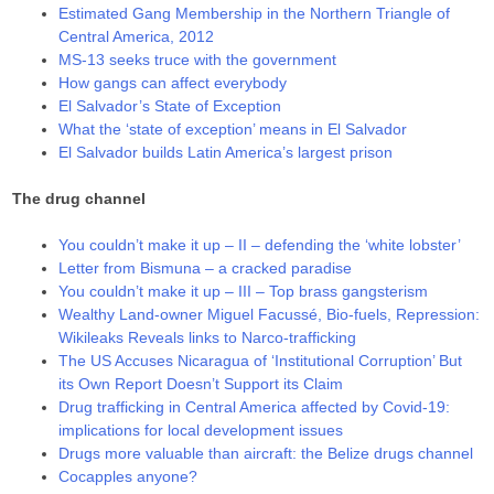
Estimated Gang Membership in the Northern Triangle of
Central America, 2012
MS-13 seeks truce with the government
How gangs can affect everybody
El Salvador’s State of Exception
What the ‘state of exception’ means in El Salvador
El Salvador builds Latin America’s largest prison
The drug channel
You couldn’t make it up – II – defending the ‘white lobster’
Letter from Bismuna – a cracked paradise
You couldn’t make it up – III – Top brass gangsterism
Wealthy Land-owner Miguel Facussé, Bio-fuels, Repression:
Wikileaks Reveals links to Narco-trafficking
The US Accuses Nicaragua of ‘Institutional Corruption’ But
its Own Report Doesn’t Support its Claim
Drug trafficking in Central America affected by Covid-19:
implications for local development issues
Drugs more valuable than aircraft: the Belize drugs channel
Cocapples anyone?