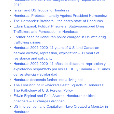
2019
Israeli and US Troops to Honduras
Honduras: Protests Intensify Against President Hernandez
The Hernández Brothers – the narco-state of Honduras
Edwin Espinal, Political Prisoners, State-sponsored Drug
Traffickers and Persecution in Honduras
Former head of Honduran police charged in US with drug
trafficking crimes
Honduras 2009-2020: 11 years of U.S. and Canadian-
backed dictator, repression, exploitation – 11 years of
resistance and solidarity
Honduras 2009-2020: 11 años de dictadura, repression y
explotación respaldado por los EE.UU. y Canada – 11 años
de resistencia y solidaridad
Honduras descends further into a living hell
The Evolution of US-Backed Death Squads in Honduras:
The Pathology of U.S. Foreign Policy
Edwin Espinal and Raúl Álvarez, Honduran political
prisoners – all charges dropped
US Intervention and Capitalism Have Created a Monster in
Honduras