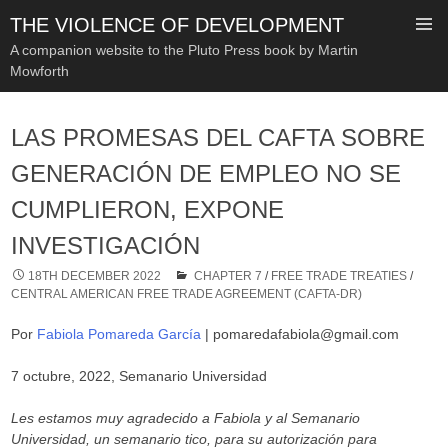
THE VIOLENCE OF DEVELOPMENT
A companion website to the Pluto Press book by Martin
Mowforth
SKIP
TO
LAS PROMESAS DEL CAFTA SOBRE
CONTENT
GENERACIÓN DE EMPLEO NO SE
CUMPLIERON, EXPONE
INVESTIGACIÓN
18TH DECEMBER 2022
CHAPTER 7
/
FREE TRADE TREATIES
/
CENTRAL AMERICAN FREE TRADE AGREEMENT (CAFTA-DR)
Por
Fabiola Pomareda García
| pomaredafabiola@gmail.com
7 octubre, 2022, Semanario Universidad
Les estamos muy agradecido a Fabiola y al Semanario
Universidad, un semanario tico, para su autorización para