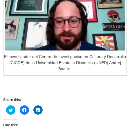
El investigador del Centro de Investigación en Cultura y Desarrollo
(CICDE) de la Universidad Estatal a Distancia (UNED) Andrej
Badilla.
Share this:
C
C
C
l
l
l
i
i
i
c
c
c
k
k
k
Like this:
t
t
t
o
o
o