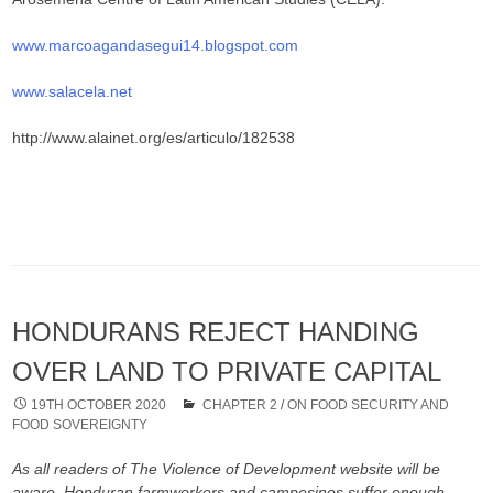
www.marcoagandasegui14.blogspot.com
www.salacela.net
http://www.alainet.org/es/articulo/182538
HONDURANS REJECT HANDING
OVER LAND TO PRIVATE CAPITAL
19TH OCTOBER 2020
CHAPTER 2
/
ON FOOD SECURITY AND
FOOD SOVEREIGNTY
As all readers of The Violence of Development website will be
aware, Honduran farmworkers and campesinos suffer enough