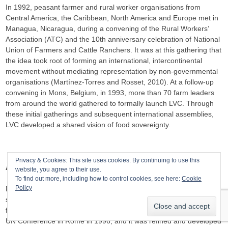
In 1992, peasant farmer and rural worker organisations from
Central America, the Caribbean, North America and Europe met in
Managua, Nicaragua, during a convening of the Rural Workers’
Association (ATC) and the 10th anniversary celebration of National
Union of Farmers and Cattle Ranchers. It was at this gathering that
the idea took root of forming an international, intercontinental
movement without mediating representation by non-governmental
organisations (Martínez-Torres and Rosset, 2010). At a follow-up
convening in Mons, Belgium, in 1993, more than 70 farm leaders
from around the world gathered to formally launch LVC. Through
these initial gatherings and subsequent international assemblies,
LVC developed a shared vision of food sovereignty.
Privacy & Cookies: This site uses cookies. By continuing to use this
A shared vision for food sovereignty
website, you agree to their use.
To find out more, including how to control cookies, see here:
Cookie
Policy
Food sovereignty can be understood as a concept, an ongoing
social and political process and a movement. The concept was put
forward by LVC, in coordination with other international allies, at a
UN Conference in Rome in 1996, and it was refined and developed