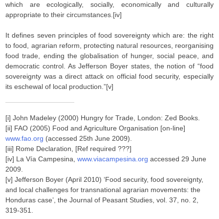
which are ecologically, socially, economically and culturally
appropriate to their circumstances.[iv]
It defines seven principles of food sovereignty which are: the right
to food, agrarian reform, protecting natural resources, reorganising
food trade, ending the globalisation of hunger, social peace, and
democratic control. As Jefferson Boyer states, the notion of “food
sovereignty was a direct attack on official food security, especially
its eschewal of local production.”[v]
[i] John Madeley (2000) Hungry for Trade, London: Zed Books.
[ii] FAO (2005) Food and Agriculture Organisation [on-line]
www.fao.org
(accessed 25th June 2009).
[iii] Rome Declaration, [Ref required ???]
[iv] La Vía Campesina,
www.viacampesina.org
accessed 29 June
2009.
[v] Jefferson Boyer (April 2010) ‘Food security, food sovereignty,
and local challenges for transnational agrarian movements: the
Honduras case’, the Journal of Peasant Studies, vol. 37, no. 2,
319-351.