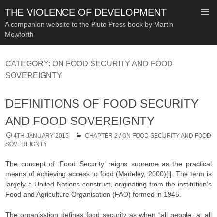
THE VIOLENCE OF DEVELOPMENT
A companion website to the Pluto Press book by Martin
Mowforth
SKIP
TO
CATEGORY:
ON FOOD SECURITY AND FOOD
CONTENT
SOVEREIGNTY
DEFINITIONS OF FOOD SECURITY
AND FOOD SOVEREIGNTY
4TH JANUARY 2015
CHAPTER 2
/
ON FOOD SECURITY AND FOOD
SOVEREIGNTY
The concept of ‘Food Security’ reigns supreme as the practical
means of achieving access to food (Madeley, 2000)[i]. The term is
largely a United Nations construct, originating from the institution’s
Food and Agriculture Organisation (FAO) formed in 1945.
The organisation defines food security as when “all people, at all