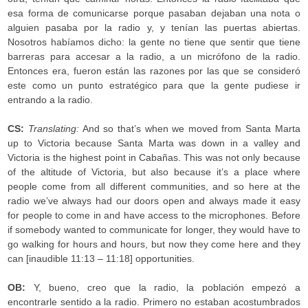
esa forma de comunicarse porque pasaban dejaban una nota o
alguien pasaba por la radio y, y tenían las puertas abiertas.
Nosotros habíamos dicho: la gente no tiene que sentir que tiene
barreras para accesar a la radio, a un micrófono de la radio.
Entonces era, fueron están las razones por las que se consideró
este como un punto estratégico para que la gente pudiese ir
entrando a la radio.
CS:
Translating:
And so that’s when we moved from Santa Marta
up to Victoria because Santa Marta was down in a valley and
Victoria is the highest point in Cabañas. This was not only because
of the altitude of Victoria, but also because it’s a place where
people come from all different communities, and so here at the
radio we’ve always had our doors open and always made it easy
for people to come in and have access to the microphones. Before
if somebody wanted to communicate for longer, they would have to
go walking for hours and hours, but now they come here and they
can [inaudible 11:13 – 11:18] opportunities.
OB:
Y, bueno, creo que la radio, la población empezó a
encontrarle sentido a la radio. Primero no estaban acostumbrados