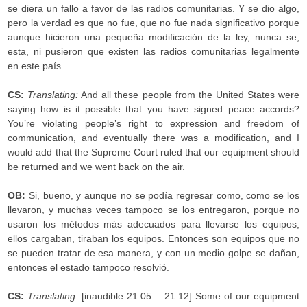
se diera un fallo a favor de las radios comunitarias. Y se dio algo,
pero la verdad es que no fue, que no fue nada significativo porque
aunque hicieron una pequeña modificación de la ley, nunca se,
esta, ni pusieron que existen las radios comunitarias legalmente
en este país.
CS:
Translating:
And all these people from the United States were
saying how is it possible that you have signed peace accords?
You’re violating people’s right to expression and freedom of
communication, and eventually there was a modification, and I
would add that the Supreme Court ruled that our equipment should
be returned and we went back on the air.
OB:
Si, bueno, y aunque no se podía regresar como, como se los
llevaron, y muchas veces tampoco se los entregaron, porque no
usaron los métodos más adecuados para llevarse los equipos,
ellos cargaban, tiraban los equipos. Entonces son equipos que no
se pueden tratar de esa manera, y con un medio golpe se dañan,
entonces el estado tampoco resolvió.
CS:
Translating:
[inaudible 21:05 – 21:12] Some of our equipment