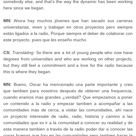
somebody else, and that’s the way the dynamic has been working
here since we began.
MN:
Ahora hay muchos jóvenes que han sacado sus carreras
universitarias, viven y trabajan en otros proyectos pero siempre
están ligados a la radio, Porque siempre el deber de colaborar con
este proyecto, pues que les enseño mucho.
CS:
Translating:
So there are a lot of young people who now have
degrees from universities and who are working on other projects,
but they still feel a commitment and a love for the radio because
this is where they began.
MN:
Bueno, Oscar ha mencionado una parte importante y creo
que tambien para nosotros después de obtener una frequencia,
cuando eramos mas grandes ¿verdad? Que empezamos a poner
un contenido a la radio y empezar tambien a acompañar a las
comunidades mas de cerca, a visitar las comunidades, ahí nace
un proyecto interesate de radio, radio, historia y camino a las
comunidades que es ir a la comunidad a conocer su realidad y de
esta manera tambien a través de la radio poder dar a conocer las
cosas buenas que hay en las comunidades pero tambien hacer la