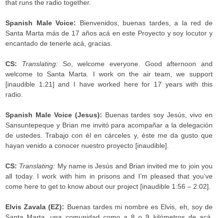
that runs the radio together.
Spanish Male Voice:
Bienvenidos, buenas tardes, a la red de
Santa Marta más de 17 años acá en este Proyecto y soy locutor y
encantado de tenerle acá, gracias.
CS:
Translating:
So, welcome everyone. Good afternoon and
welcome to Santa Marta. I work on the air team, we support
[inaudible 1:21] and I have worked here for 17 years with this
radio.
Spanish Male Voice (Jesus):
Buenas tardes soy Jesús, vivo en
Sansuntepeque y Brian me invitó para acompañar a la delegación
de ustedes. Trabajo con él en cárceles y, éste me da gusto que
hayan venido a conocer nuestro proyecto [inaudible].
CS:
Translating:
My name is Jesús and Brian invited me to join you
all today. I work with him in prisons and I’m pleased that you’ve
come here to get to know about our project [inaudible 1:56 – 2:02].
Elvis Zavala (EZ):
Buenas tardes mi nombre es Elvis, eh, soy de
Santa Marta, una comunidad como a 8 o 9 kilómetros de acá.