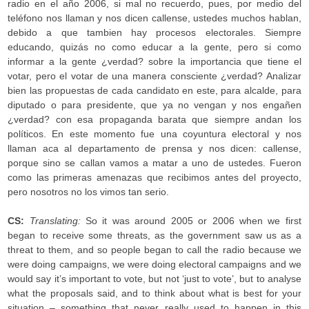
radio en el año 2006, si mal no recuerdo, pues, por medio del
teléfono nos llaman y nos dicen callense, ustedes muchos hablan,
debido a que tambien hay procesos electorales. Siempre
educando, quizás no como educar a la gente, pero si como
informar a la gente ¿verdad? sobre la importancia que tiene el
votar, pero el votar de una manera consciente ¿verdad? Analizar
bien las propuestas de cada candidato en este, para alcalde, para
diputado o para presidente, que ya no vengan y nos engañen
¿verdad? con esa propaganda barata que siempre andan los
políticos. En este momento fue una coyuntura electoral y nos
llaman aca al departamento de prensa y nos dicen: callense,
porque sino se callan vamos a matar a uno de ustedes. Fueron
como las primeras amenazas que recibimos antes del proyecto,
pero nosotros no los vimos tan serio.
CS:
Translating:
So it was around 2005 or 2006 when we first
began to receive some threats, as the government saw us as a
threat to them, and so people began to call the radio because we
were doing campaigns, we were doing electoral campaigns and we
would say it’s important to vote, but not ‘just to vote’, but to analyse
what the proposals said, and to think about what is best for your
situation – something that never really used to happen in this