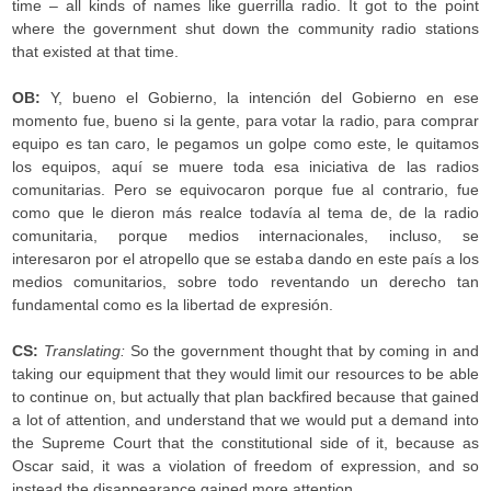
time – all kinds of names like guerrilla radio. It got to the point
where the government shut down the community radio stations
that existed at that time.
OB:
Y, bueno el Gobierno, la intención del Gobierno en ese
momento fue, bueno si la gente, para votar la radio, para comprar
equipo es tan caro, le pegamos un golpe como este, le quitamos
los equipos, aquí se muere toda esa iniciativa de las radios
comunitarias. Pero se equivocaron porque fue al contrario, fue
como que le dieron más realce todavía al tema de, de la radio
comunitaria, porque medios internacionales, incluso, se
interesaron por el atropello que se estaba dando en este país a los
medios comunitarios, sobre todo reventando un derecho tan
fundamental como es la libertad de expresión.
CS:
Translating:
So the government thought that by coming in and
taking our equipment that they would limit our resources to be able
to continue on, but actually that plan backfired because that gained
a lot of attention, and understand that we would put a demand into
the Supreme Court that the constitutional side of it, because as
Oscar said, it was a violation of freedom of expression, and so
instead the disappearance gained more attention.