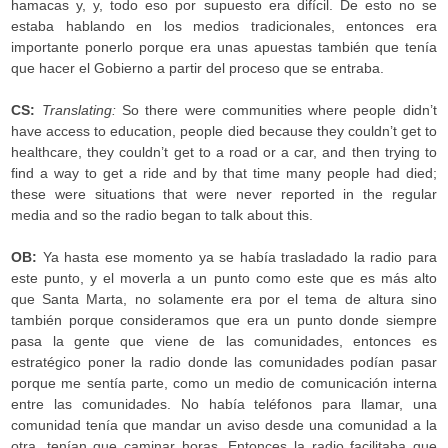
hamacas y, y, todo eso por supuesto era difícil. De esto no se
estaba hablando en los medios tradicionales, entonces era
importante ponerlo porque era unas apuestas también que tenía
que hacer el Gobierno a partir del proceso que se entraba.
CS:
Translating:
So there were communities where people didn’t
have access to education, people died because they couldn’t get to
healthcare, they couldn’t get to a road or a car, and then trying to
find a way to get a ride and by that time many people had died;
these were situations that were never reported in the regular
media and so the radio began to talk about this.
OB:
Ya hasta ese momento ya se había trasladado la radio para
este punto, y el moverla a un punto como este que es más alto
que Santa Marta, no solamente era por el tema de altura sino
también porque consideramos que era un punto donde siempre
pasa la gente que viene de las comunidades, entonces es
estratégico poner la radio donde las comunidades podían pasar
porque me sentía parte, como un medio de comunicación interna
entre las comunidades. No había teléfonos para llamar, una
comunidad tenía que mandar un aviso desde una comunidad a la
otra, tenían que caminar horas. Entonces la radio facilitaba que