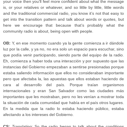
your voice then you’ll feel more confident about what the message
is, or your relatives or whatever, and so little by little, little words
and the traditional commercial radio, you know it’s not that easy to
get into the transition pattern and talk about words or quotes, but
here we encourage that because that’s probably what the
community radio is about, being open with people.
OB:
Y, en ese momento cuando ya la gente comienza a ir dándole
luz por la calle, y ya no, no era solo un espacio para escuchar, sino
que podía venir participando, siendo parte del equipo de la radio.
Eh, comienza a haber toda una interacción y por supuesto que las
instancias del Gobierno empezaban a sentirse presionadas porque
estaba saliendo información que ellos no consideraban importante
pero que afectaba la, las apuestas que ellos estaban haciendo de
cara al desarrollo del país. Porque traían organismos
internacionales y eran San Salvador como las ciudades más
importantes que les mostraban, pero no les venían a mostrar toda
la situación de cada comunidad que había en el país otros lugares.
En la medida que la radio lo estaba haciendo público, estaba
afectando a los intereses del Gobierno.
CS:
Translating:
So the radio began to talk about the conditions