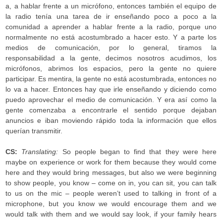
a, a hablar frente a un micrófono, entonces también el equipo de
la radio tenía una tarea de ir enseñando poco a poco a la
comunidad a aprender a hablar frente a la radio, porque uno
normalmente no está acostumbrado a hacer esto. Y a parte los
medios de comunicación, por lo general, tiramos la
responsabilidad a la gente, decimos nosotros acudimos, los
micrófonos, abrimos los espacios, pero la gente no quiere
participar. Es mentira, la gente no está acostumbrada, entonces no
lo va a hacer. Entonces hay que irle enseñando y diciendo como
puedo aprovechar el medio de comunicación. Y era así como la
gente comenzaba a encontrarle el sentido porque dejaban
anuncios e iban moviendo rápido toda la información que ellos
querían transmitir.
CS:
Translating:
So people began to find that they were here
maybe on experience or work for them because they would come
here and they would bring messages, but also we were beginning
to show people, you know – come on in, you can sit, you can talk
to us on the mic – people weren’t used to talking in front of a
microphone, but you know we would encourage them and we
would talk with them and we would say look, if your family hears