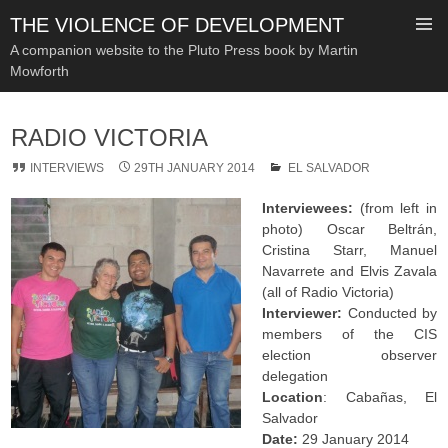
THE VIOLENCE OF DEVELOPMENT
A companion website to the Pluto Press book by Martin
Mowforth
SKIP
TO
RADIO VICTORIA
CONTENT
INTERVIEWS
29TH JANUARY 2014
EL SALVADOR
Interviewees:
(from left in
photo) Oscar Beltrán,
Cristina Starr, Manuel
Navarrete and Elvis Zavala
(all of Radio Victoria)
Interviewer:
Conducted by
members of the CIS
election observer
delegation
Location
: Cabañas, El
Salvador
Date:
29 January 2014