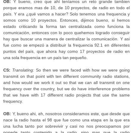
OB:
Y bueno, creo que ahí teníamos un reto grande tambien
porque eramos mas de 10, de 10 proyectos, de radio en todo el
país. Y era ¿qué vamos a hacer? Solo tenemos una frequencia y
somos como 10 proyectos. Entonces, dijimos bueno, si hemos
estado criticando la forma tan centralizada como funciona la
comunicación, entonces con lo poco quehemos logrado conseguir
hay que buscar una manera de centralizar la comunicación. Y asi
fue como se empezó a distribuir la frequencia 92.1 en diferentes
puntos del país, que ahora hay como 17 proyectos de radio en
una sola frequencia en un país tan pequeño.
CS:
Translating:
So then we were faced with how we were going
transmit on that point with ten different community radio stations,
and how would we work it out so that we can all transmit on one
frequency over the country, but we do have interference problems
that we have with 17 different radio projects that use the same
frequency.
OB:
Y, bueno ahi, eh, nosotros consideramos este, que desde que
nace la radio hasta el 98 que fue como una etapa en la que era
una lucha tanto por sobrevivir y casi no nos preocupamos por
ponerle tanto contenido a la radio, sino mas que la radio