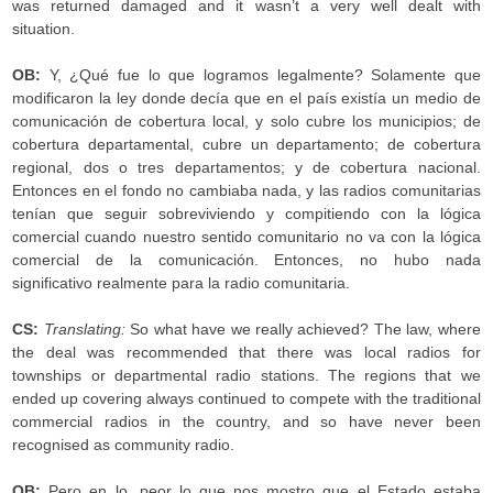
was returned damaged and it wasn’t a very well dealt with
situation.
OB:
Y, ¿Qué fue lo que logramos legalmente? Solamente que
modificaron la ley donde decía que en el país existía un medio de
comunicación de cobertura local, y solo cubre los municipios; de
cobertura departamental, cubre un departamento; de cobertura
regional, dos o tres departamentos; y de cobertura nacional.
Entonces en el fondo no cambiaba nada, y las radios comunitarias
tenían que seguir sobreviviendo y compitiendo con la lógica
comercial cuando nuestro sentido comunitario no va con la lógica
comercial de la comunicación. Entonces, no hubo nada
significativo realmente para la radio comunitaria.
CS:
Translating:
So what have we really achieved? The law, where
the deal was recommended that there was local radios for
townships or departmental radio stations. The regions that we
ended up covering always continued to compete with the traditional
commercial radios in the country, and so have never been
recognised as community radio.
OB:
Pero en lo, peor lo que nos mostro que el Estado estaba