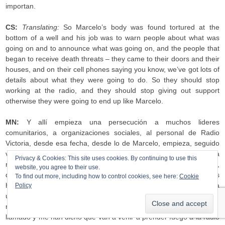
importan.
CS:
Translating:
So Marcelo’s body was found tortured at the
bottom of a well and his job was to warn people about what was
going on and to announce what was going on, and the people that
began to receive death threats – they came to their doors and their
houses, and on their cell phones saying you know, we’ve got lots of
details about what they were going to do. So they should stop
working at the radio, and they should stop giving out support
otherwise they were going to end up like Marcelo.
MN:
Y allí empieza una persecución a muchos lideres
comunitarios, a organizaciones sociales, al personal de Radio
Victoria, desde esa fecha, desde lo de Marcelo, empieza, seguido
venían anónimos, cartas, correos electrónicos, aca a nosotros a
Privacy & Cookies: This site uses cookies. By continuing to use this
radio. Y recordamos un dia, que es bien histórico para nosotros,
website, you agree to their use.
que es un 29 de Julio, si mal no recuerdo, que ¿Por qué es
To find out more, including how to control cookies, see here:
Cookie
histórico? Nosotros, la verdad, habíamos ido a Sensuntepeque, a
Policy
un encuentro deportivo y la compañera que quedo aquí en la radio
nos llama sobre las 5 de la tarde y nos dice. Miren, aquí me han
llamado y me han dicho que van a venir a prender fuego a la radio