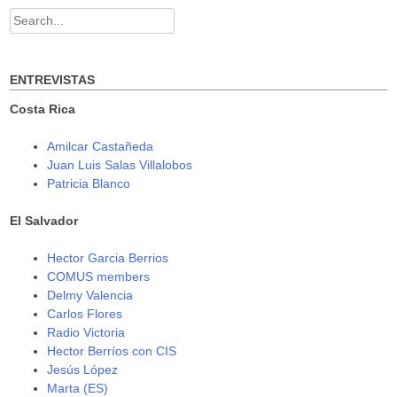
w
e
e
w
w
w
Search
i
w
w
n
i
i
for:
d
n
n
o
d
d
w
o
o
)
w
w
ENTREVISTAS
)
)
Costa Rica
Amilcar Castañeda
Juan Luis Salas Villalobos
Patricia Blanco
El Salvador
Hector Garcia Berrios
COMUS members
Delmy Valencia
Carlos Flores
Radio Victoria
Hector Berríos con CIS
Jesús López
Marta (ES)