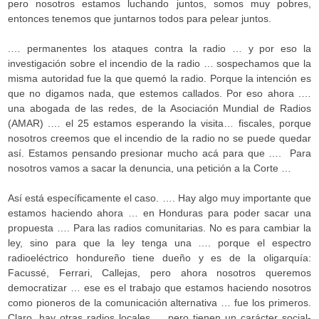
pero nosotros estamos luchando juntos, somos muy pobres,
entonces tenemos que juntarnos todos para pelear juntos.
.… permanentes los ataques contra la radio … y por eso la
investigación sobre el incendio de la radio … sospechamos que la
misma autoridad fue la que quemó la radio. Porque la intención es
que no digamos nada, que estemos callados. Por eso ahora .…
una abogada de las redes, de la Asociación Mundial de Radios
(AMAR) .… el 25 estamos esperando la visita… fiscales, porque
nosotros creemos que el incendio de la radio no se puede quedar
así. Estamos pensando presionar mucho acá para que …. Para
nosotros vamos a sacar la denuncia, una petición a la Corte …
Así está específicamente el caso. …. Hay algo muy importante que
estamos haciendo ahora … en Honduras para poder sacar una
propuesta …. Para las radios comunitarias. No es para cambiar la
ley, sino para que la ley tenga una …. porque el espectro
radioeléctrico hondureño tiene dueño y es de la oligarquía:
Facussé, Ferrari, Callejas, pero ahora nosotros queremos
democratizar … ese es el trabajo que estamos haciendo nosotros
como pioneros de la comunicación alternativa … fue los primeros.
Claro, hay otras radios locales … pero tienen un carácter social-