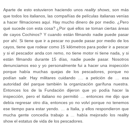
Aparte de esto estuvieron haciendo unos
reality shows
, son más
que todos los italianos, las compañías de películas italianas venías
a hacer filmaciones aquí. Hay mucho dinero de por medio. ¿Pero
qué sucede con esta cosa? ¿Por qué ellos se toman ciertas áreas
de cayos Cochinos? Y cuando están filmando nadie puede pasar
por ahí. Si tiene que ir a pescar no puede pasar por medio de los
cayos, tiene que rodear como 15 kilómetros para poder ir a pescar
y si el pescador anda con remo, no tiene motor ni tiene nada, y si
están filmando durante 15 días, nadie puede pasar. Nosotros
denunciamos eso y yo personalmente fui a hacer una inspección
porque había muchas quejas de los pescadores, porque no
podían salir. Hay militares cuidando .… a petición de … esa
autoridad del parque también la organización garífuna nuestra.
Entonces los de la Fundación dijeron que yo podía hacer la
inspección, pero el italiano no permitió … entonces me dijo que
debía regresar otro día, entonces yo no volví porque no tenemos
ese tiempo para estar yendo. … a Italia, y ellos respondieron que
mucha gente concedía trabajo a … había mejorado los reality
show el estatus de vida de los pescadores.