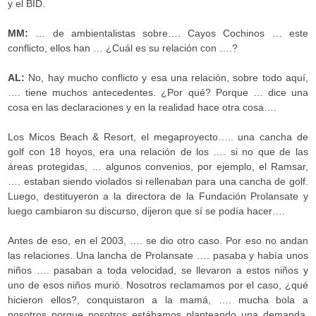
y el BID.
MM:
… de ambientalistas sobre…. Cayos Cochinos … este
conflicto, ellos han … ¿Cuál es su relación con ….?
AL:
No, hay mucho conflicto y esa una relación, sobre todo aquí,
…. tiene muchos antecedentes. ¿Por qué? Porque … dice una
cosa en las declaraciones y en la realidad hace otra cosa….
Los Micos Beach & Resort, el megaproyecto….. una cancha de
golf con 18 hoyos, era una relación de los …. si no que de las
áreas protegidas, … algunos convenios, por ejemplo, el Ramsar,
…. estaban siendo violados si rellenaban para una cancha de golf.
Luego, destituyeron a la directora de la Fundación Prolansate y
luego cambiaron su discurso, dijeron que sí se podía hacer….
Antes de eso, en el 2003, …. se dio otro caso. Por eso no andan
las relaciones. Una lancha de Prolansate …. pasaba y había unos
niños …. pasaban a toda velocidad, se llevaron a estos niños y
uno de esos niños murió. Nosotros reclamamos por el caso, ¿qué
hicieron ellos?, conquistaron a la mamá, …. mucha bola a
nosotros porque nosotros estábamos planteando una demanda.