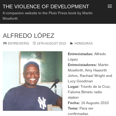
THE VIOLENCE OF DEVELOPMENT
A companion website to the Pluto Press book by Martin
Mowforth
SKIP
TO
ALFREDO LÓPEZ
CONTENT
ENTREVISTAS
16TH AUGUST 2010
HONDURAS
Entrevistadas:
Alfredo
López
Entrevistadores:
Martin
Mowforth, Amy Haworth
Johns, Rachael Wright and
Lucy Goodman
Lugar:
Triunfo de la Cruz,
Faluma Bimetu radio
station
Fecha:
16 Augusto 2010
Tema:
Para ser
confirmadas.