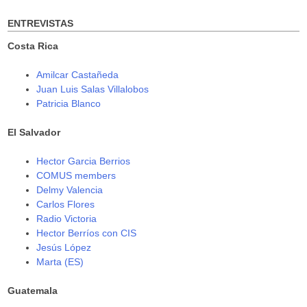
o
d
d
w
o
o
)
w
w
ENTREVISTAS
)
)
Costa Rica
Amilcar Castañeda
Juan Luis Salas Villalobos
Patricia Blanco
El Salvador
Hector Garcia Berrios
COMUS members
Delmy Valencia
Carlos Flores
Radio Victoria
Hector Berríos con CIS
Jesús López
Marta (ES)
Guatemala