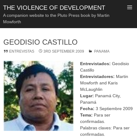
THE VIOLENCE OF DEVELOPMENT
A companion website to the Pluto Press book by Martin
Mowforth
SKIP
TO
GEODISIO CASTILLO
CONTENT
ENTREVISTAS
3RD SEPTEMBER 2009
PANAMA
Entrevistados:
Geodisio
Castillo
Entrevistadores:
Martin
Mowforth and Karis
McLaughlin
Lugar:
Panamá City,
Panamá
Fecha:
3 S
eptiembre
2009
Tema:
Para ser
confirmadas.
Palabras claves: Para ser
confirmadas.