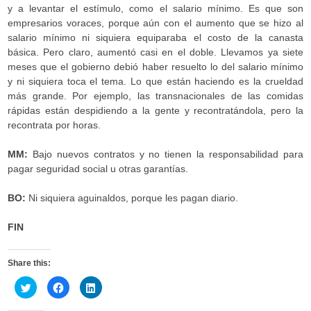
y a levantar el estímulo, como el salario mínimo. Es que son
empresarios voraces, porque aún con el aumento que se hizo al
salario mínimo ni siquiera equiparaba el costo de la canasta
básica. Pero claro, aumentó casi en el doble. Llevamos ya siete
meses que el gobierno debió haber resuelto lo del salario mínimo
y ni siquiera toca el tema. Lo que están haciendo es la crueldad
más grande. Por ejemplo, las transnacionales de las comidas
rápidas están despidiendo a la gente y recontratándola, pero la
recontrata por horas.
MM:
Bajo nuevos contratos y no tienen la responsabilidad para
pagar seguridad social u otras garantías.
BO:
Ni siquiera aguinaldos, porque les pagan diario.
FIN
Share this:
C
C
C
l
l
l
i
i
i
c
c
c