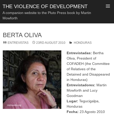
THE VIOLENCE OF DEVELOPMENT
A companion website to the Pluto Press book by Martin
Mowforth
SKIP
TO
BERTA OLIVA
CONTENT
ENTREVISTAS
23RD AUGUST 2010
HONDURAS
Entrevistadas:
Bertha
Oliva, President of
COFADEH (the Committee
of Relatives of the
Detained and Disappeared
in Honduras)
Entrevistadores:
Martin
Mowforth and Lucy
Goodman
Lugar:
Tegucigalpa,
Honduras
Fecha:
23 A
gosto
2010