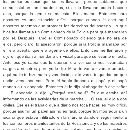
les podíamos decir que se los llevaran, porque sabíamos que
como estaban tan enardecidos, si se lo llevaban podía hacerle
algo, porque la gente se molesta. Ellos matan. Entonces para
nosotros es una situación difícil, porque cuando él está aquí
nosotros tenemos que proteger los derechos del asesino. Lo que
hice fue llamar a un Comisionado de la Policía para que mandaran
por él. Después llamó el Comisionado diciendo que no era de
ellos, pero claro, lo asesoraron, porque si la Policía mandaba por
él, era aceptar que era agente de ellos. Entonces me llamaron y
dijeron que iban a mandar a un Fiscal para que se levante un acta.
Ante eso yo sabía que lo querían era ver cómo nos levantaban
cargos a nosotros, pero yo le dije: Mirá, te van a levantar un acta,
aquí nadie te hizo nada y vos decidís si te vas o te quedás porque
nadie viene por vos. Pero él había llamado al papá y el papá
mandó a un abogado. Entonces él le dijo al abogado: A ese señor
…. El abogado le dijo: ¿Porqué está aquí? Es que estaba ahí
informando de las actividades de la marcha …. O sea, él dijo a dos
civiles. Ese es el trabajo que a diario nos toca hacer, es muy difícil,
porque asumir un papel así no es fácil, porque tuvimos aquí a un
sicario que estaba infiltrado en la marcha dándole seguimiento a
los compañeros manifestantes de la Resistencia y de los maestros
que están reclamando un derecho violado, que han sido víctimas