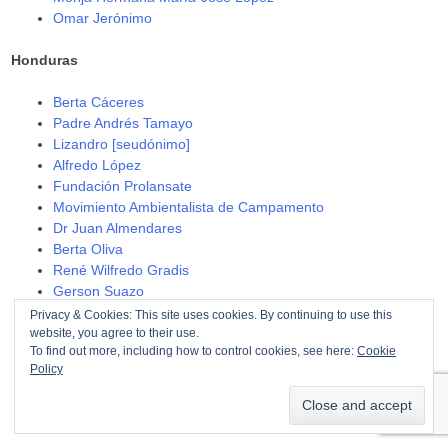
Omar Jerónimo
Honduras
Berta Cáceres
Padre Andrés Tamayo
Lizandro [seudónimo]
Alfredo López
Fundación Prolansate
Movimiento Ambientalista de Campamento
Dr Juan Almendares
Berta Oliva
René Wilfredo Gradis
Gerson Suazo
COPINH (Consejo Cívico de Organizaciónes Populares e
Privacy & Cookies: This site uses cookies. By continuing to use this
Indígenas de Honduras)
website, you agree to their use.
To find out more, including how to control cookies, see here:
Cookie
Berta Oliva
Policy
Dina Meza
Aurelia Arzú
Purificación Hernández