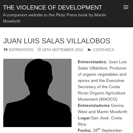
THE VIOLENCE OF DEVELOPMENT
A companion website to the Pluto Press book by Martin
Mowforth
SKIP
TO
JUAN LUIS SALAS VILLALOBOS
CONTENT
ENTREVISTAS
28TH SEPTEMBER 2010
COSTA RICA
Entrevistados:
Juan Luis
Salas Villalobos: Producer
of organic vegetables and
spices and the Executive
Secretary of the Costa
Rican Organic Agriculture
Movement (MAOCO)
Entrevistadores
Genna
West and Martin Mowforth
Lugar:
San José, Costa
Rica
th
Fecha:
28
September