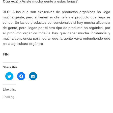
Otra voz:
¿Asiste mucha gente a estas ferias?
JLS:
A las que son exclusivas de productos orgánicos no llega
mucha gente, pero sí tienen su clientela y el producto que llega se
vende. En las de productos convencionales sí hay mucha afluencia
de gente, pero llegan por el otro tipo de producto no orgánico, por
el producto orgánico todavía hay que hacer mucha incidencia y
mucha conciencia para lograr que la gente vaya entendiendo qué
es la agricultura orgánica.
FIN
Share this:
C
C
C
l
l
l
i
i
i
c
c
c
k
k
k
Like this:
t
t
t
o
o
o
s
s
s
Loading...
h
h
h
a
a
a
r
r
r
e
e
e
o
o
o