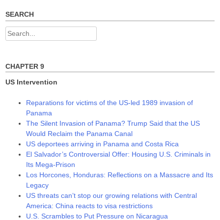
w
e
e
w
w
w
SEARCH
i
w
w
n
i
i
d
n
n
Search
o
d
d
w
o
o
for:
)
w
w
)
)
CHAPTER 9
US Intervention
Reparations for victims of the US-led 1989 invasion of
Panama
The Silent Invasion of Panama? Trump Said that the US
Would Reclaim the Panama Canal
US deportees arriving in Panama and Costa Rica
El Salvador’s Controversial Offer: Housing U.S. Criminals in
Its Mega-Prison
Los Horcones, Honduras: Reflections on a Massacre and Its
Legacy
US threats can’t stop our growing relations with Central
America: China reacts to visa restrictions
U.S. Scrambles to Put Pressure on Nicaragua