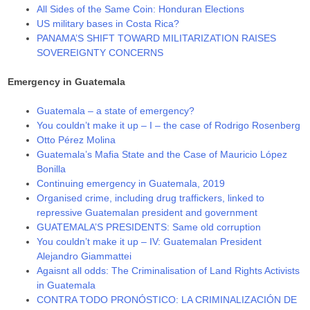
All Sides of the Same Coin: Honduran Elections
US military bases in Costa Rica?
PANAMA’S SHIFT TOWARD MILITARIZATION RAISES
SOVEREIGNTY CONCERNS
Emergency in Guatemala
Guatemala – a state of emergency?
You couldn’t make it up – I – the case of Rodrigo Rosenberg
Otto Pérez Molina
Guatemala’s Mafia State and the Case of Mauricio López
Bonilla
Continuing emergency in Guatemala, 2019
Organised crime, including drug traffickers, linked to
repressive Guatemalan president and government
GUATEMALA’S PRESIDENTS: Same old corruption
You couldn’t make it up – IV: Guatemalan President
Alejandro Giammattei
Agaisnt all odds: The Criminalisation of Land Rights Activists
in Guatemala
CONTRA TODO PRONÓSTICO: LA CRIMINALIZACIÓN DE