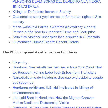
PERSONAS DEFENSORAS DEL DERECHO A LA TIERRA
EN GUATEMALA
Killings of Defenders Increase Sharply
Guatemala’s worst year on record for human rights in 21st
century
María Consuelo Porras, Guatemala’s Attorney General
Person of the Year in Organised Crime and Corruption
Structural violence underpins land disputes in Guatemala
Guatemalan Human Rights: Recent Trends
The 2009 coup and its aftermath in Honduras
Oligarchy
Honduras Narco-trafficker Testifies in New York Court That
Ex-President Porfirio Lobo Took Bribes from Traffickers
Narcotraficante de Honduras dice que expresidente aceptó
sus sobornos
Honduran politicians, U.S. aid implicated in killings of
environmentalists
Life Laid Bare in Honduras: How the Migrant Caravan
Makes Neoliberal Dictatorship Visible
Honduras: Murder Rate Surges Deflating Hopes for Better