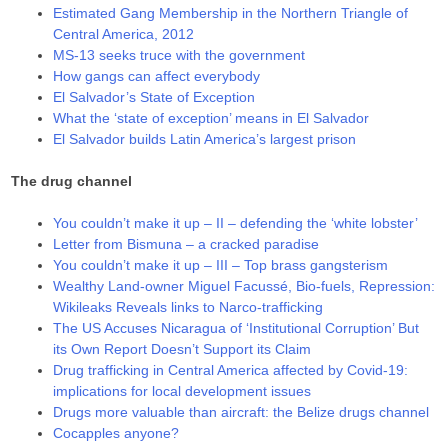
Estimated Gang Membership in the Northern Triangle of
Central America, 2012
MS-13 seeks truce with the government
How gangs can affect everybody
El Salvador’s State of Exception
What the ‘state of exception’ means in El Salvador
El Salvador builds Latin America’s largest prison
The drug channel
You couldn’t make it up – II – defending the ‘white lobster’
Letter from Bismuna – a cracked paradise
You couldn’t make it up – III – Top brass gangsterism
Wealthy Land-owner Miguel Facussé, Bio-fuels, Repression:
Wikileaks Reveals links to Narco-trafficking
The US Accuses Nicaragua of ‘Institutional Corruption’ But
its Own Report Doesn’t Support its Claim
Drug trafficking in Central America affected by Covid-19:
implications for local development issues
Drugs more valuable than aircraft: the Belize drugs channel
Cocapples anyone?