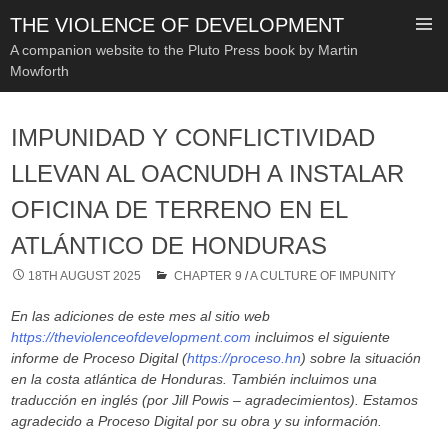
THE VIOLENCE OF DEVELOPMENT
A companion website to the Pluto Press book by Martin
Mowforth
SKIP
TO
IMPUNIDAD Y CONFLICTIVIDAD
CONTENT
LLEVAN AL OACNUDH A INSTALAR
OFICINA DE TERRENO EN EL
ATLÁNTICO DE HONDURAS
18TH AUGUST 2025
CHAPTER 9
/
A CULTURE OF IMPUNITY
En las adiciones de este mes al sitio web
https://theviolenceofdevelopment.com
incluimos el siguiente
informe de Proceso Digital (
https://proceso.hn
) sobre la situación
en la costa atlántica de Honduras. También incluimos una
traducción en inglés (por Jill Powis – agradecimientos). Estamos
agradecido a Proceso Digital por su obra y su información.