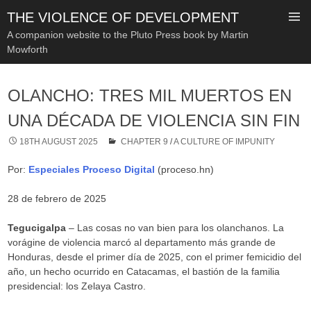
THE VIOLENCE OF DEVELOPMENT
A companion website to the Pluto Press book by Martin
Mowforth
SKIP
TO
OLANCHO: TRES MIL MUERTOS EN
CONTENT
UNA DÉCADA DE VIOLENCIA SIN FIN
18TH AUGUST 2025
CHAPTER 9
/
A CULTURE OF IMPUNITY
Por:
Especiales Proceso Digital
(proceso.hn)
28 de febrero de 2025
Tegucigalpa
– Las cosas no van bien para los olanchanos. La
vorágine de violencia marcó al departamento más grande de
Honduras, desde el primer día de 2025, con el primer femicidio del
año, un hecho ocurrido en Catacamas, el bastión de la familia
presidencial: los Zelaya Castro.