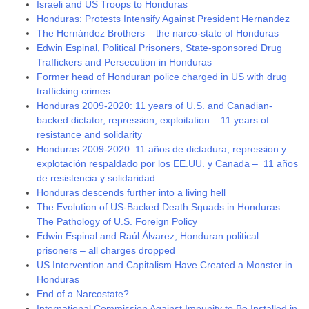
Israeli and US Troops to Honduras
Honduras: Protests Intensify Against President Hernandez
The Hernández Brothers – the narco-state of Honduras
Edwin Espinal, Political Prisoners, State-sponsored Drug
Traffickers and Persecution in Honduras
Former head of Honduran police charged in US with drug
trafficking crimes
Honduras 2009-2020: 11 years of U.S. and Canadian-
backed dictator, repression, exploitation – 11 years of
resistance and solidarity
Honduras 2009-2020: 11 años de dictadura, repression y
explotación respaldado por los EE.UU. y Canada – 11 años
de resistencia y solidaridad
Honduras descends further into a living hell
The Evolution of US-Backed Death Squads in Honduras:
The Pathology of U.S. Foreign Policy
Edwin Espinal and Raúl Álvarez, Honduran political
prisoners – all charges dropped
US Intervention and Capitalism Have Created a Monster in
Honduras
End of a Narcostate?
International Commission Against Impunity to Be Installed in