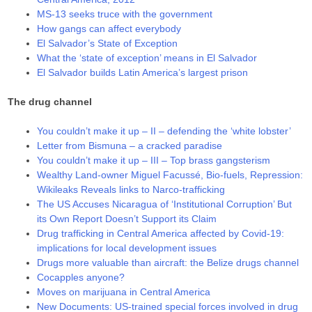
MS-13 seeks truce with the government
How gangs can affect everybody
El Salvador’s State of Exception
What the ‘state of exception’ means in El Salvador
El Salvador builds Latin America’s largest prison
The drug channel
You couldn’t make it up – II – defending the ‘white lobster’
Letter from Bismuna – a cracked paradise
You couldn’t make it up – III – Top brass gangsterism
Wealthy Land-owner Miguel Facussé, Bio-fuels, Repression:
Wikileaks Reveals links to Narco-trafficking
The US Accuses Nicaragua of ‘Institutional Corruption’ But
its Own Report Doesn’t Support its Claim
Drug trafficking in Central America affected by Covid-19:
implications for local development issues
Drugs more valuable than aircraft: the Belize drugs channel
Cocapples anyone?
Moves on marijuana in Central America
New Documents: US-trained special forces involved in drug