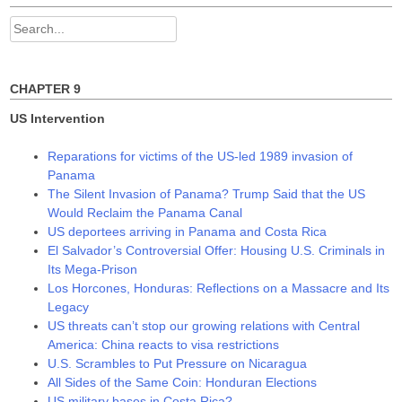
n
i
i
d
n
n
Search
o
d
d
w
o
o
for:
)
w
w
)
)
CHAPTER 9
US Intervention
Reparations for victims of the US-led 1989 invasion of
Panama
The Silent Invasion of Panama? Trump Said that the US
Would Reclaim the Panama Canal
US deportees arriving in Panama and Costa Rica
El Salvador’s Controversial Offer: Housing U.S. Criminals in
Its Mega-Prison
Los Horcones, Honduras: Reflections on a Massacre and Its
Legacy
US threats can’t stop our growing relations with Central
America: China reacts to visa restrictions
U.S. Scrambles to Put Pressure on Nicaragua
All Sides of the Same Coin: Honduran Elections
US military bases in Costa Rica?