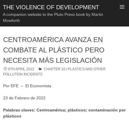
THE VIOLENCE OF DEVELOPMENT
A companion website to the Pluto Press book by Martin
Mowforth
SKIP
TO
CENTROAMÉRICA AVANZA EN
CONTENT
COMBATE AL PLÁSTICO PERO
NECESITA MÁS LEGISLACIÓN
9TH APRIL 2022
CHAPTER 10
/
PLASTICS AND OTHER
POLLUTION INCIDENTS
Por EFE – El Economista
23 de Febrero de 2022
Palabras claves: Centroamérica; plásticos; contaminación por
plásticos