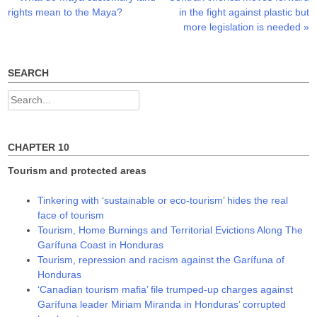
Post
n
e
e
post:
post:
rіghtѕ mеаn tо thе Мауа?
in the fight against plastic but
s
n
n
navigation
i
s
s
more legislation is needed
»
n
i
i
n
n
n
e
n
n
w
e
e
w
w
w
SEARCH
i
w
w
n
i
i
d
n
n
Search
o
d
d
w
o
o
for:
)
w
w
)
)
CHAPTER 10
Tourism and protected areas
Tinkering with ‘sustainable or eco-tourism’ hides the real
face of tourism
Tourism, Home Burnings and Territorial Evictions Along The
Garífuna Coast in Honduras
Tourism, repression and racism against the Garífuna of
Honduras
‘Canadian tourism mafia’ file trumped-up charges against
Garífuna leader Miriam Miranda in Honduras’ corrupted