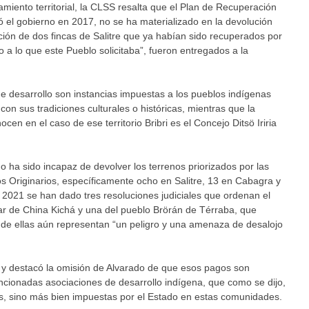
iento territorial, la CLSS resalta que el Plan de Recuperación
ió el gobierno en 2017, no se ha materializado en la devolución
pción de dos fincas de Salitre que ya habían sido recuperados por
o a lo que este Pueblo solicitaba”, fueron entregados a la
e desarrollo son instancias impuestas a los pueblos indígenas
on sus tradiciones culturales o históricas, mientras que la
en en el caso de ese territorio Bribri es el Concejo Ditsö Iriria
ha sido incapaz de devolver los terrenos priorizados por las
s Originarios, específicamente ocho en Salitre, 13 en Cabagra y
2021 se han dado tres resoluciones judiciales que ordenan el
r de China Kichá y una del pueblo Brörán de Térraba, que
de ellas aún representan “un peligro y una amenaza de desalojo
A y destacó la omisión de Alvarado de que esos pagos son
ncionadas asociaciones de desarrollo indígena, que como se dijo,
s, sino más bien impuestas por el Estado en estas comunidades.