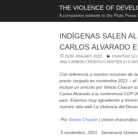
THE VIOLENCE OF DEVE
A companion website to the Pluto Press
INDÍGENAS SALEN A
CARLOS ALVARADO E
28TH JANUARY 2022
CHAPTER 10
AND CARBON CREDITS
/
CHAPTER 8
/
CONS
Con referencia a nuestro resumen de las
previo cargado en noviembre 2021 – el 
incluyó un artículo por Vinicio Chacón s
Carlos Alvarado a la conferencia COP-2
país. Estamos muy agradecido a Vinicio p
nuestro sitio web La Violencia del Desarr
Por
Vinicio Chacón
| vinicio.chacon@uc
5 noviembre, 2021 Semanario Universi