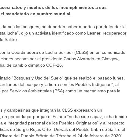
 asesinatos y muchos de los incumplimientos a sus
o del mandatario en cumbre mundial.
uidamos los bosques; no deberían haber muertos por defender la
sta lucha”, dijo un activista identificado como Lesner, recuperador
de Salitre.
s por la Coordinadora de Lucha Sur Sur (CLSS) en un comunicado
taciones hechas por el presidente Carlos Alvarado en Glasgow,
ial de cambio climático COP-26.
inado “Bosques y Uso del Suelo” que se realizó el pasado lunes,
rdianes del bosque y la tierra son los Pueblos Indígenas”, al
o por Servicios Ambientales (PSA) como un mecanismo para la
nas y campesinas que integran la CLSS expresaron un
, en primer lugar porque el Estado “no ha sido capaz, ni ha tenido
ida e integridad personal de los Pueblos Originarios” y al respecto
icas de Sergio Rojas Ortiz, Uniwak del Pueblo Bribri de Salitre el
Rivera del Pueblo Brörán de Térraba el 24 de febrero de 2020”.