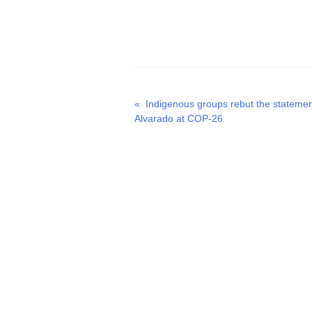
o
o
o
n
n
n
T
F
L
w
a
i
i
c
n
t
e
k
t
b
e
e
o
d
r
o
I
(
k
n
O
(
(
p
O
O
Previous
«
Indigenous groups rebut the statemen
Post
e
p
p
n
e
e
post:
Alvarado at COP-26
s
n
n
navigation
i
s
s
n
i
i
n
n
n
e
n
n
w
e
e
w
w
w
i
w
w
n
i
i
d
n
n
o
d
d
w
o
o
)
w
w
)
)