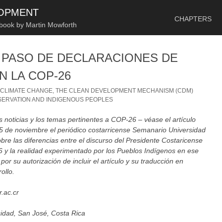
SKIP TO CONTENT
LOPMENT
CHAPTERS
 book by Martin Mowforth
L PASO DE DECLARACIONES DE
N LA COP-26
/
CLIMATE CHANGE, THE CLEAN DEVELOPMENT MECHANISM (CDM)
ERVATION AND INDIGENOUS PEOPLES
 noticias y los temas pertinentes a COP-26 – véase el artículo
5 de noviembre el periódico costarricense Semanario Universidad
obre las diferencias entre el discurso del Presidente Costaricense
6 y la realidad experimentado por los Pueblos Indígenos en ese
or su autorización de incluir el artículo y su traducción en
ollo.
r.ac.cr
dad, San José, Costa Rica