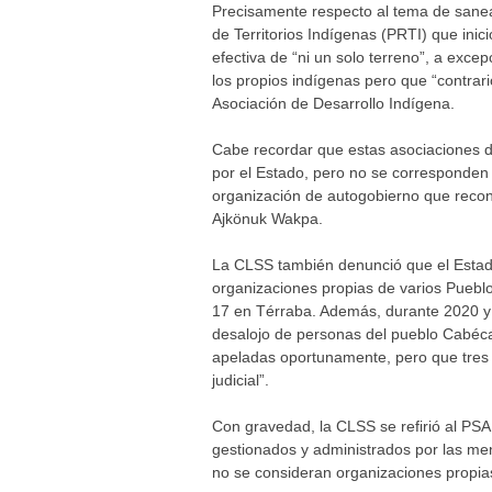
Precisamente respecto al tema de saneam
de Territorios Indígenas (PRTI) que inic
efectiva de “ni un solo terreno”, a exce
los propios indígenas pero que “contrari
Asociación de Desarrollo Indígena.
Cabe recordar que estas asociaciones d
por el Estado, pero no se corresponden c
organización de autogobierno que reconoc
Ajkönuk Wakpa.
La CLSS también denunció que el Estado 
organizaciones propias de varios Pueblo
17 en Térraba. Además, durante 2020 y 
desalojo de personas del pueblo Cabéca
apeladas oportunamente, pero que tres 
judicial”.
Con gravedad, la CLSS se refirió al PS
gestionados y administrados por las me
no se consideran organizaciones propia