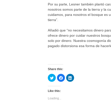
Por su parte, Lesner también plantó car
nosotros somos parte de la tierra y la c
cuidamos, para nosotros el bosque es u
tierra”.
Añadió que “no necesitamos dinero para 
ofrece dinero por cuidar nuestros bosques
solo por dinero. Nuestra cosmogonía dic
pagado distorsiona esa forma de hacerl
Share this:
C
C
C
l
l
l
i
i
i
c
c
c
k
k
k
Like this:
t
t
t
o
o
o
s
s
s
Loading...
h
h
h
a
a
a
r
r
r
e
e
e